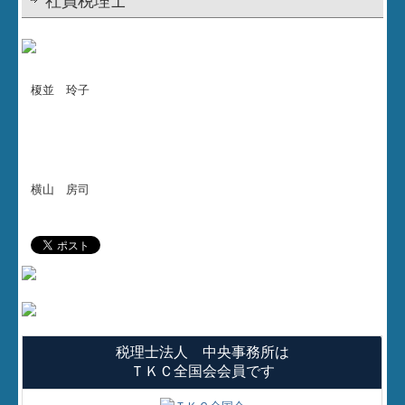
社員税理士
セミナー案内
お問合せ
榎並 玲子
関連リンク
補助金・助成金・融資情報
経営者お役立ち情報
横山 房司
経営者オススメ情報
Q&A経営相談
税務カレンダー
税務Q&A
税理士法人 中央事務所は
ＴＫＣ全国会会員です
社長メニューASP版