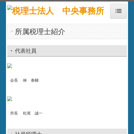
HOME
所属税理士紹介
お知らせ
代表社員
アクセス
事務所紹介
業務案内
会長 林 泰輔
経営理念
所属税理士紹介
所長 松尾 誠一
職員紹介
求人情報