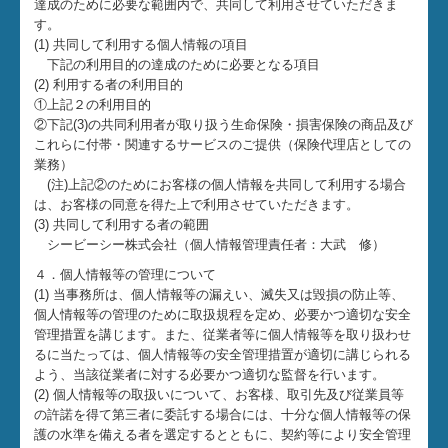
達成のために必要な範囲内で、共同して利用させていただきま
TKCシステムQ&A
す。
(1) 共同して利用する個人情報の項目
下記の利用目的の達成のために必要となる項目
FX4クラウド
(2) 利用する者の利用目的
①上記２の利用目的
経営改善オンデマンド講座
②下記(3)の共同利用者が取り扱う生命保険・損害保険の商品及び
これらに付帯・関連するサービスのご提供（保険代理店としての
リンク集
業務）
(注)上記②のためにお客様の個人情報を共同して利用する場合
個人情報保護方針
は、お客様の同意を得た上で利用させていただきます。
(3) 共同して利用する者の範囲
シービーシー株式会社（個人情報管理責任者：大武 修）
４．個人情報等の管理について
(1) 当事務所は、個人情報等の漏えい、滅失又は毀損の防止等、
個人情報等の管理のために取扱規程を定め、必要かつ適切な安全
管理措置を講じます。また、従業者等に個人情報等を取り扱わせ
るに当たっては、個人情報等の安全管理措置が適切に講じられる
よう、当該従業者に対する必要かつ適切な監督を行います。
(2) 個人情報等の取扱いについて、お客様、取引先及び従業員等
の許諾を得て第三者に委託する場合には、十分な個人情報等の保
護の水準を備える者を選定するとともに、契約等により安全管理