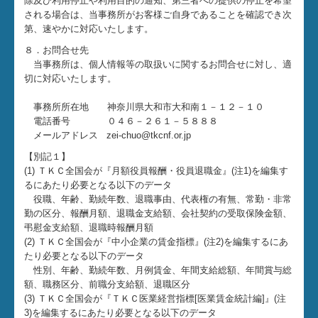
除及び利用停止や利用目的の通知、第三者への提供の停止を希望
される場合は、当事務所がお客様ご自身であることを確認でき次
第、速やかに対応いたします。
８．お問合せ先
当事務所は、個人情報等の取扱いに関するお問合せに対し、適
切に対応いたします。
事務所所在地 神奈川県大和市大和南１－１２－１０
電話番号 ０４６－２６１－５８８８
メールアドレス zei-chuo@tkcnf.or.jp
【別記１】
(1) ＴＫＣ全国会が『月額役員報酬・役員退職金』(注1)を編集す
るにあたり必要となる以下のデータ
役職、年齢、勤続年数、退職事由、代表権の有無、常勤・非常
勤の区分、報酬月額、退職金支給額、会社契約の受取保険金額、
弔慰金支給額、退職時報酬月額
(2) ＴＫＣ全国会が『中小企業の賃金指標』(注2)を編集するにあ
たり必要となる以下のデータ
性別、年齢、勤続年数、月例賃金、年間支給総額、年間賞与総
額、職務区分、前職分支給額、退職区分
(3) ＴＫＣ全国会が『ＴＫＣ医業経営指標[医業賃金統計編]』(注
3)を編集するにあたり必要となる以下のデータ