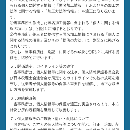
られる個人に関する情報（「匿名加工情報」）およびその加工方
法等に関する情報（「加工方法等情報」）を適正に取り扱いま
す。
①当事務所の作成した匿名加工情報に含まれる「個人に関する情
報の項目」は、別記１に掲げるとおりです。
②当事務所が第三者に提供する匿名加工情報に含まれる「個人に
関する情報の項目」及びその「提供の方法」は、別記２に掲げる
とおりです。
③なお、当事務所は、別記１に掲げる作成及び別記２に掲げる提
供を、継続的に行います。
５．関係法令、ガイドライン等の遵守
当事務所は、個人情報等に関する法令、個人情報保護委員会及
び日本税理士会連合会が策定するガイドラインその他の規範を遵
守し、従業者が個人情報等の保護の重要性を理解し、適正な取扱
い方法を実施します。
６．継続的改善
当事務所は、個人情報等の保護が適正に実施されるよう、本方
針及び所内規程類を継続して改善します。
７．個人情報等のご確認・訂正・削除について
お客様が、ご本人の個人情報等について開示、訂正、追加、削