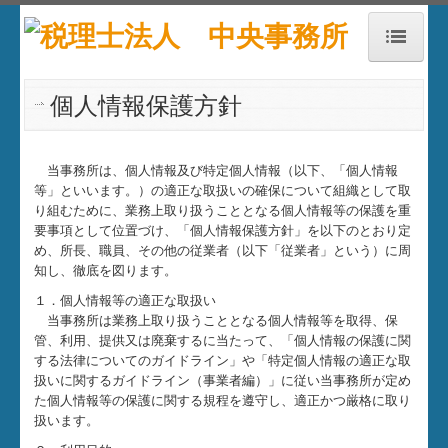
HOME
個人情報保護方針
お知らせ
当事務所は、個人情報及び特定個人情報（以下、「個人情報
アクセス
等」といいます。）の適正な取扱いの確保について組織として取
り組むために、業務上取り扱うこととなる個人情報等の保護を重
事務所紹介
要事項として位置づけ、「個人情報保護方針」を以下のとおり定
め、所長、職員、その他の従業者（以下「従業者」という）に周
業務案内
知し、徹底を図ります。
１．個人情報等の適正な取扱い
経営理念
当事務所は業務上取り扱うこととなる個人情報等を取得、保
管、利用、提供又は廃棄するに当たって、「個人情報の保護に関
所属税理士紹介
する法律についてのガイドライン」や「特定個人情報の適正な取
扱いに関するガイドライン（事業者編）」に従い当事務所が定め
職員紹介
た個人情報等の保護に関する規程を遵守し、適正かつ厳格に取り
扱います。
求人情報