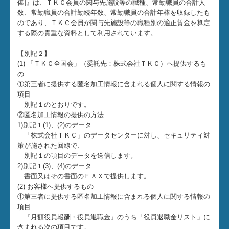
俸]』は、ＴＫＣ会員の関与先施設等の職種、常勤職員の合計人
数、常勤職員の合計勤続年数、常勤職員の合計年棒を収録したも
のであり、ＴＫＣ会員が関与先施設等の職種別の適正賃金を算定
する際の貴重な資料として利用されています。
【別記２】
(1) 「ＴＫＣ全国会」（委託先：株式会社ＴＫＣ）へ提供するも
の
①第三者に提供する匿名加工情報に含まれる個人に関する情報の
項目
別記１のとおりです。
②匿名加工情報の提供の方法
1)別記１(1)、(2)のデータ
「株式会社ＴＫＣ」のデータセンターに対し、セキュリティ対
策が施された回線で、
別記１の項目のデータを送信します。
2)別記１(3)、(4)のデータ
書面又はその書面のＦＡＸで提供します。
(2) お客様へ提供するもの
①第三者に提供する匿名加工情報に含まれる個人に関する情報の
項目
『月額役員報酬・役員退職金』のうち「役員退職金リスト」に
含まれる次の項目です。