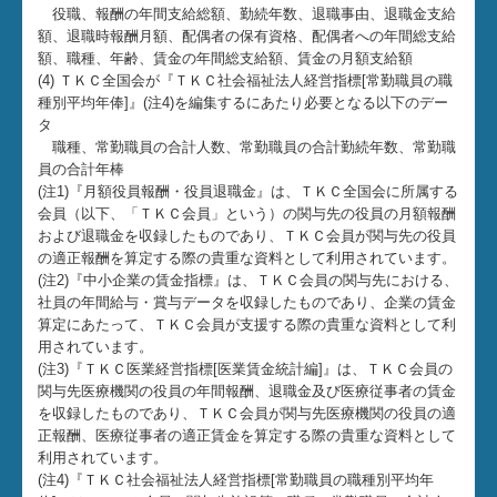
役職、報酬の年間支給総額、勤続年数、退職事由、退職金支給
額、退職時報酬月額、配偶者の保有資格、配偶者への年間総支給
額、職種、年齢、賃金の年間総支給額、賃金の月額支給額
(4) ＴＫＣ全国会が『ＴＫＣ社会福祉法人経営指標[常勤職員の職
種別平均年俸]』(注4)を編集するにあたり必要となる以下のデー
タ
職種、常勤職員の合計人数、常勤職員の合計勤続年数、常勤職
員の合計年棒
(注1)『月額役員報酬・役員退職金』は、ＴＫＣ全国会に所属する
会員（以下、「ＴＫＣ会員」という）の関与先の役員の月額報酬
および退職金を収録したものであり、ＴＫＣ会員が関与先の役員
の適正報酬を算定する際の貴重な資料として利用されています。
(注2)『中小企業の賃金指標』は、ＴＫＣ会員の関与先における、
社員の年間給与・賞与データを収録したものであり、企業の賃金
算定にあたって、ＴＫＣ会員が支援する際の貴重な資料として利
用されています。
(注3)『ＴＫＣ医業経営指標[医業賃金統計編]』は、ＴＫＣ会員の
関与先医療機関の役員の年間報酬、退職金及び医療従事者の賃金
を収録したものであり、ＴＫＣ会員が関与先医療機関の役員の適
正報酬、医療従事者の適正賃金を算定する際の貴重な資料として
利用されています。
(注4)『ＴＫＣ社会福祉法人経営指標[常勤職員の職種別平均年