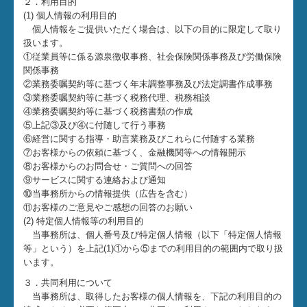
２．利用目的
(1) 個人情報の利用目的
セミナー案内
個人情報をご提供いただく場合は、以下の目的に限定して取り
扱います。
お問合せ
①従業員等に係る源泉徴収事務、社会保険関係事務及び労働保険
関係事務
関連リンク
②業務委嘱契約等に基づく年末調整事務及び法定調書作成事務
③業務委嘱契約等に基づく税務代理、税務相談
④業務委嘱契約等に基づく税務書類の作成
補助金・助成金・融資情報
⑤上記③及び④に付随して行う事務
⑥経営に関する指導・助言業務及びこれらに付随する業務
経営者お役立ち情報
⑦お客様からの依頼に基づく、金融機関等への情報開示
⑧お客様からのお問合せ・ご質問への回答
経営者オススメ情報
⑨サービスに関する連絡および通知
⑩当事務所からの情報提供（広告を含む）
Q&A経営相談
⑪お客様のご意見やご感想の回答のお願い
(2) 特定個人情報等の利用目的
税務カレンダー
当事務所は、個人番号及び特定個人情報（以下「特定個人情報
等」という）を上記(1)①から⑤までの利用目的の範囲内で取り扱
います。
税務Q&A
３．共同利用について
社長メニューASP版
当事務所は、取得したお客様の個人情報を、下記の利用目的の