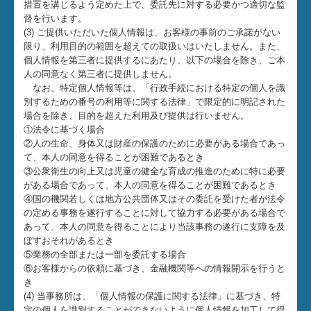
措置を講じるよう定めた上で、委託先に対する必要かつ適切な監
督を行います。
(3) ご提供いただいた個人情報は、お客様の事前のご承諾がない
限り、利用目的の範囲を超えての取扱いはいたしません。また、
個人情報を第三者に提供するにあたり、以下の場合を除き、ご本
人の同意なく第三者に提供しません。
なお、特定個人情報等は、「行政手続における特定の個人を識
別するための番号の利用等に関する法律」で限定的に明記された
場合を除き、目的を超えた利用及び提供は行いません。
①法令に基づく場合
②人の生命、身体又は財産の保護のために必要がある場合であっ
て、本人の同意を得ることが困難であるとき
③公衆衛生の向上又は児童の健全な育成の推進のために特に必要
がある場合であって、本人の同意を得ることが困難であるとき
④国の機関若しくは地方公共団体又はその委託を受けた者が法令
の定める事務を遂行することに対して協力する必要がある場合で
あって、本人の同意を得ることにより当該事務の遂行に支障を及
ぼすおそれがあるとき
⑤業務の全部または一部を委託する場合
⑥お客様からの依頼に基づき、金融機関等への情報開示を行うと
き
(4) 当事務所は、「個人情報の保護に関する法律」に基づき、特
定の個人を識別することができないように個人情報を加工して得